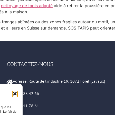
n
nettoyage de tapis adapté
aide à retirer la poussière en pr
és à la maison.
s franges abîmées ou des zones fragiles autour du motif, u
t ailleurs en Suisse sur demande, SOS TAPIS peut orienter l
CONTACTEZ-NOUS
Adresse: Route de l’industrie 19, 1072 Forel (Lavaux)
079 583 42 66
021 311 78 61
s que les
. Le fait de