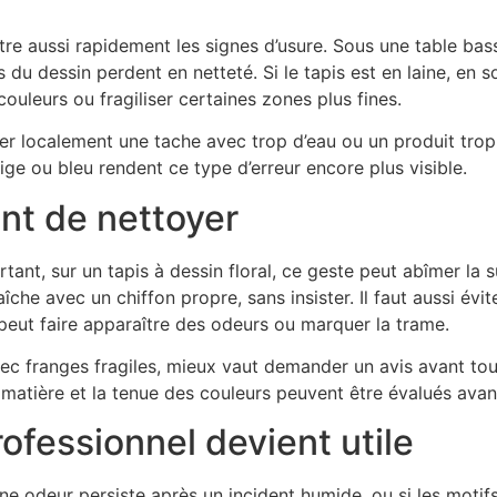
montre aussi rapidement les signes d’usure. Sous une table ba
rs du dessin perdent en netteté. Si le tapis est en laine, en
leurs ou fragiliser certaines zones plus fines.
ver localement une tache avec trop d’eau ou un produit trop
eige ou bleu rendent ce type d’erreur encore plus visible.
ant de nettoyer
ant, sur un tapis à dessin floral, ce geste peut abîmer la sur
e avec un chiffon propre, sans insister. Il faut aussi évite
 peut faire apparaître des odeurs ou marquer la trame.
avec franges fragiles, mieux vaut demander un avis avant t
la matière et la tenue des couleurs peuvent être évalués avan
fessionnel devient utile
i une odeur persiste après un incident humide, ou si les mot