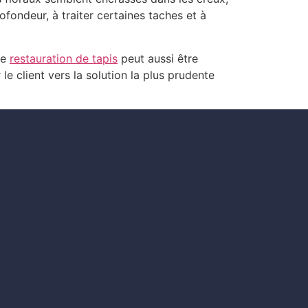
ofondeur, à traiter certaines taches et à
ne
restauration de tapis
peut aussi être
e client vers la solution la plus prudente