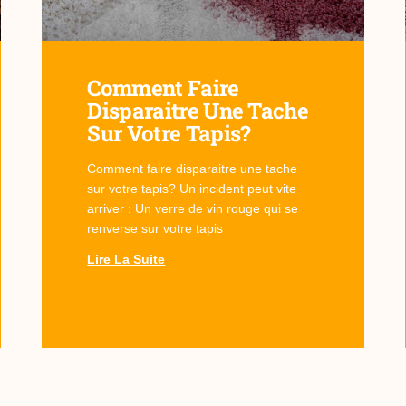
Comment Faire
Disparaitre Une Tache
Sur Votre Tapis?
Comment faire disparaitre une tache
sur votre tapis? Un incident peut vite
arriver : Un verre de vin rouge qui se
renverse sur votre tapis
Lire La Suite