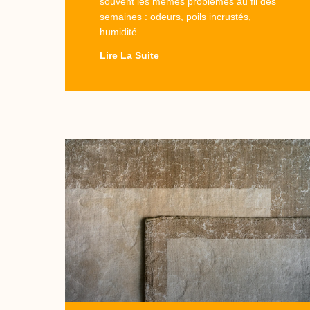
souvent les mêmes problèmes au fil des
semaines : odeurs, poils incrustés,
humidité
Lire La Suite