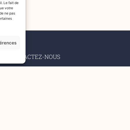
. Le fait de
que votre
 de ne pas
ertaines
férences
CONTACTEZ-NOUS
Adresse: Route de l’industrie 19, 1072 Forel (Lavaux)
079 583 42 66
021 311 78 61
sos.tapis@hotmail.com