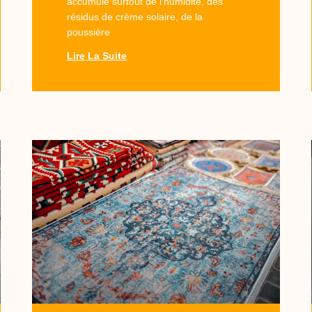
accumule surtout de l’humidité, des
résidus de crème solaire, de la
poussière
Lire La Suite