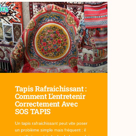
Tapis Rafraichissant :
Comment L’entretenir
Correctement Avec
SOS TAPIS
Un tapis rafraichissant peut vite poser
un problème simple mais fréquent : il