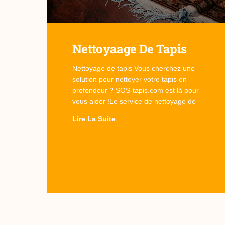
Nettoyaage De Tapis
Nettoyage de tapis Vous cherchez une
solution pour nettoyer votre tapis en
profondeur ? SOS-tapis.com est là pour
vous aider !Le service de nettoyage de
Lire La Suite