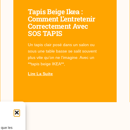
Tapis Beige Ikea :
Comment L’entretenir
Correctement Avec
SOS TAPIS
Un tapis clair posé dans un salon ou
sous une table basse se salit souvent
plus vite qu’on ne l’imagine. Avec un
**tapis beige IKEA**,
Lire La Suite
s que les