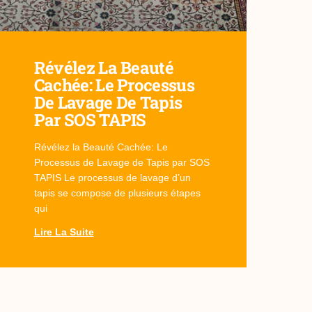
Révélez La Beauté
Cachée: Le Processus
De Lavage De Tapis
Par SOS TAPIS
Révélez la Beauté Cachée: Le
Processus de Lavage de Tapis par SOS
TAPIS Le processus de lavage d’un
tapis se compose de plusieurs étapes
qui
Lire La Suite