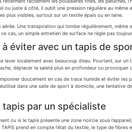
 retiennent facilement les poussières fines, les peluches, l
il ou juste à côté, il subit une pression régulière au même e
s plus visibles, surtout sur un textile épais ou en laine.
 aérée. Une transpiration qui tombe régulièrement, même en
s ce cas, un simple entretien de surface ne règle pas toujou
à éviter avec un tapis de spor
de laver localement avec beaucoup d’eau. Pourtant, sur un 
 tache, déplacer la saleté plus en profondeur ou provoquer 
amponner doucement en cas de trace humide et éviter les prod
réutilisé dans une salle de sport à domicile, une tentative 
 tapis par un spécialiste
ment ou si le tapis présente une zone noircie sous l’appareil,
IS prend en compte l’état du textile, le type de fibres et l