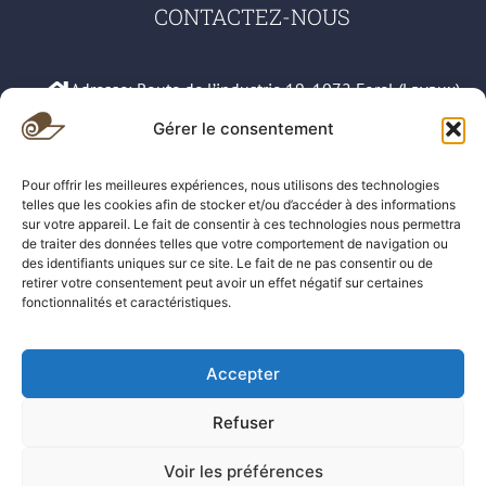
CONTACTEZ-NOUS
Adresse: Route de l’industrie 19, 1072 Forel (Lavaux)
Gérer le consentement
079 583 42 66
Pour offrir les meilleures expériences, nous utilisons des technologies
021 311 78 61
telles que les cookies afin de stocker et/ou d’accéder à des informations
sur votre appareil. Le fait de consentir à ces technologies nous permettra
sos.tapis@hotmail.com
de traiter des données telles que votre comportement de navigation ou
des identifiants uniques sur ce site. Le fait de ne pas consentir ou de
retirer votre consentement peut avoir un effet négatif sur certaines
Demande de devis gratuit
fonctionnalités et caractéristiques.
BricolExpert
Accepter
All Rights Reserved for SOS TAPIS.
Refuser
Voir les préférences