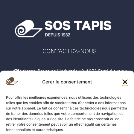
CONTACTEZ-NOUS
Adresse: Route de l’industrie 19, 1072 Forel (Lavaux)
Gérer le consentement
079 583 42 66
Pour offrir les meilleures expériences, nous utilisons des technologies
021 311 78 61
telles que les cookies afin de stocker et/ou d’accéder à des informations
sur votre appareil. Le fait de consentir à ces technologies nous permettra
sos.tapis@hotmail.com
de traiter des données telles que votre comportement de navigation ou
des identifiants uniques sur ce site. Le fait de ne pas consentir ou de
retirer votre consentement peut avoir un effet négatif sur certaines
Demande de devis gratuit
fonctionnalités et caractéristiques.