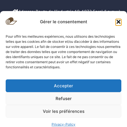
Adresse: Route de l’industrie 19, 1072 Forel (Lavaux)
Gérer le consentement
079 583 42 66
Pour offrir les meilleures expériences, nous utilisons des technologies
021 311 78 61
telles que les cookies afin de stocker et/ou d’accéder à des informations
sur votre appareil. Le fait de consentir à ces technologies nous permettra
sos.tapis@hotmail.com
de traiter des données telles que votre comportement de navigation ou
des identifiants uniques sur ce site. Le fait de ne pas consentir ou de
retirer votre consentement peut avoir un effet négatif sur certaines
Demande de devis gratuit
fonctionnalités et caractéristiques.
BricolExpert
Accepter
All Rights Reserved for SOS TAPIS.
Refuser
Voir les préférences
WhatsApp
Appeler
Email us
Privacy-Policy