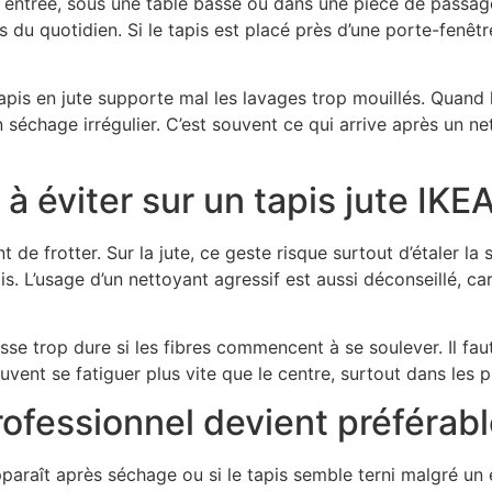
e entrée, sous une table basse ou dans une pièce de passag
res du quotidien. Si le tapis est placé près d’une porte-fenê
apis en jute supporte mal les lavages trop mouillés. Quand 
n séchage irrégulier. C’est souvent ce qui arrive après un 
à éviter sur un tapis jute IKE
de frotter. Sur la jute, ce geste risque surtout d’étaler la s
 L’usage d’un nettoyant agressif est aussi déconseillé, car
sse trop dure si les fibres commencent à se soulever. Il faut
uvent se fatiguer plus vite que le centre, surtout dans les 
ofessionnel devient préférab
paraît après séchage ou si le tapis semble terni malgré un 