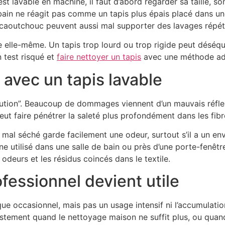
st lavable en machine, il faut d’abord regarder sa taille, so
e bain ne réagit pas comme un tapis plus épais placé dans u
n caoutchouc peuvent aussi mal supporter des lavages répét
elle-même. Un tapis trop lourd ou trop rigide peut déséquili
n test risqué et
faire nettoyer un tapis
avec une méthode ada
 avec un tapis lavable
aution”. Beaucoup de dommages viennent d’un mauvais réfle
 peut faire pénétrer la saleté plus profondément dans les fib
mal séché garde facilement une odeur, surtout s’il a un enve
e utilisé dans une salle de bain ou près d’une porte-fenêtre
 odeurs et les résidus coincés dans le textile.
fessionnel devient utile
ue occasionnel, mais pas un usage intensif ni l’accumulati
justement quand le nettoyage maison ne suffit plus, ou qua